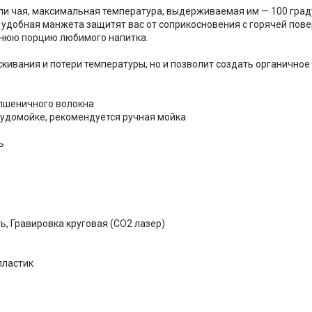
или чая, максимальная температура, выдерживаемая им — 100 град
я удобная манжета защитят вас от соприкосновения с горячей пов
еднюю порцию любимого напитка.
скивания и потери температуры, но и позволит создать органично
з пшеничного волокна
осудомойке, рекомендуется ручная мойка
ь
ь, Гравировка круговая (CO2 лазер)
пластик