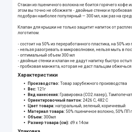
Стакан из пшеничного волокна не боится горячего кофе 
этом вы точно не обожжете - двойные стенки и пробкова
подобран наиболее популярный — 300 мл, как раз на ср
Клапан для крышки не только защитит напиток от распле
логотипом.
- состоит на 50% из переработанного пластика, на 50% и
- нельзя разогревать в микроволновке, нельзя мыть в п
- оптимальный объем 300 мл
- двойные стенки и клапан не дадут напитку быстро остыт
- пробковая манжета, которая не даст пальцам обжечься
Характеристики
Производство:
Товар зарубежного производства
Вес:
121г
Вид нанесения:
Гравировка (CO2 лазер), Тампопечат
Ориентировочный пантон:
2426 C, 482 C
Цвет товара:
натуральный, зеленый, коричневый
Материал товара:
50% пшеничное волокно, 50% ПП 
Объем:
300мл
Размер товара (см):
d9 х 14см
Упаковка