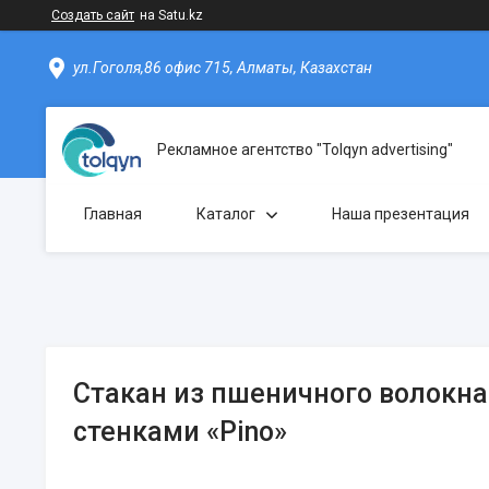
Создать сайт
на Satu.kz
ул.Гоголя,86 офис 715, Алматы, Казахстан
Рекламное агентство "Tolqyn advertising"
Главная
Каталог
Наша презентация
Стакан из пшеничного волокн
стенками «Pino»