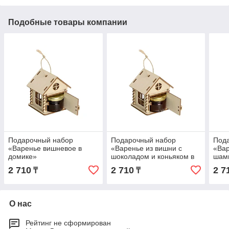
Подобные товары компании
Подарочный набор
Подарочный набор
Под
«Варенье вишневое в
«Варенье из вишни с
«Вар
домике»
шоколадом и коньяком в
шамп
домике»
2 710
2 710
2 7
₸
₸
О нас
Рейтинг не сформирован