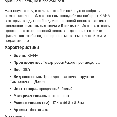
оригинальность, но и практичность.
Насыпную свечу, в отличие от обычной, нужно собрать
самостоятельно. Для этого вам понадобится набор от KIANA,
в который входит необходимое: восковой песок в пакетике,
стеклянная емкость для свечи и 5 фитилей. Изготовить свечу
просто: насыпьте восковой песок в подсвечник, воткните
фитиль так, чтобы над поверхностью возвышалось 5 мм, и
подожгите его.
Характеристики
Бренд:
KIANA
Производство:
Товар российского производства
Вес:
367г
Вид нанесения:
Трафаретная печать круговая,
Тампопечать, Деколь
Цвет товара:
прозрачный, белый
Материал товара:
стекло, воск
Размер товара (см):
d7,4 х d6,8 х 8,8см
Аромат:
без запаха
Упаковка