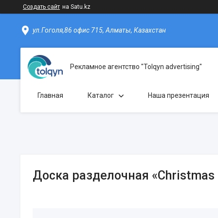
Создать сайт
на Satu.kz
ул.Гоголя,86 офис 715, Алматы, Казахстан
Рекламное агентство "Tolqyn advertising"
Главная
Каталог
Наша презентация
Доска разделочная «Christmas 