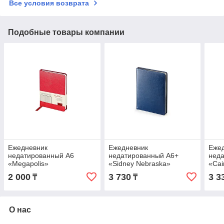
Все условия возврата
Подобные товары компании
Ежедневник
Ежедневник
Еже
недатированный А6
недатированный А6+
нед
«Megapolis»
«Sidney Nebraska»
«Ca
2 000
3 730
3 3
₸
₸
О нас