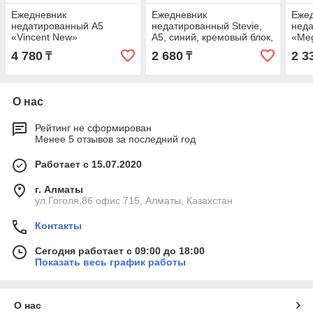
Ежедневник
Ежедневник
Еже
недатированный А5
недатированный Stevie,
нед
«Vincent New»
А5, синий, кремовый блок,
«Meg
без обреза
4 780
2 680
2 3
₸
₸
О нас
Рейтинг не сформирован
Менее 5 отзывов за последний год
Работает с 15.07.2020
г. Алматы
ул.Гоголя,86 офис 715, Алматы, Казахстан
Контакты
Сегодня работает с 09:00 до 18:00
Показать весь график работы
О нас