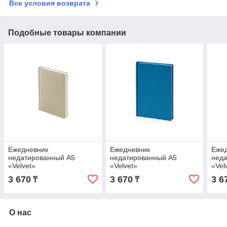
Все условия возврата
Подобные товары компании
Ежедневник
Ежедневник
Еже
недатированный А5
недатированный А5
нед
«Velvet»
«Velvet»
«Vel
3 670
3 670
3 6
₸
₸
О нас