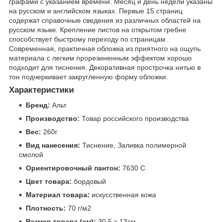
графами с указанием времени. Месяц и день недели указаны
на русском и английском языках. Первые 15 страниц
содержат справочные сведения из различных областей на
русском языке. Крепление листов на открытом гребне
способствует быстрому переходу по страницам.
Современная, практичная обложка из приятного на ощупь
материала с легким прорезиненным эффектом хорошо
подходит для тиснения. Декоративная прострочка нитью в
тон подчеркивает закругленную форму обложки.
Характеристики
Бренд:
Альт
Производство:
Товар российского производства
Вес:
260г
Вид нанесения:
Тиснение, Заливка полимерной
смолой
Ориентировочный пантон:
7630 C
Цвет товара:
бордовый
Материал товара:
искусственная кожа
Плотность:
70 г/м2
Размер товара (см):
30,5 х 13см