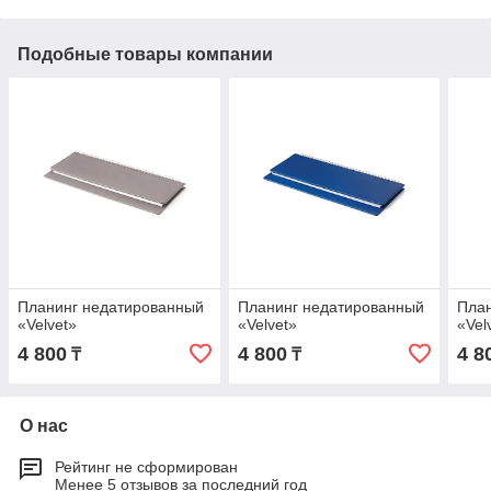
Подобные товары компании
Планинг недатированный
Планинг недатированный
Пла
«Velvet»
«Velvet»
«Vel
4 800
4 800
4 8
₸
₸
О нас
Рейтинг не сформирован
Менее 5 отзывов за последний год