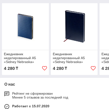
Ежедневник
Ежедневник
Еже
недатированный А5
недатированный А5
нед
«Sidney Nebraska»
«Sidney Nebraska»
«Sid
4 280
4 280
4 2
₸
₸
О нас
Рейтинг не сформирован
Менее 5 отзывов за последний год
Работает с 15.07.2020