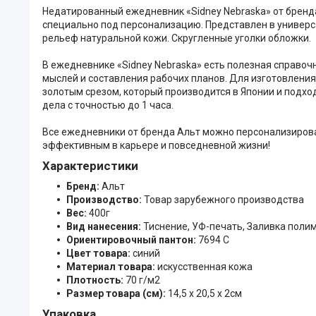
Недатированный ежедневник «Sidney Nebraska» от бренд
специально под персонализацию. Представлен в универс
рельеф натуральной кожи. Скругленные уголки обложки.
В ежедневнике «Sidney Nebraska» есть полезная справочн
мыслей и составления рабочих планов. Для изготовления
золотым срезом, который производится в Японии и подхо
дела с точностью до 1 часа.
Все ежедневники от бренда Альт можно персонализиров
эффективным в карьере и повседневной жизни!
Характеристики
Бренд:
Альт
Производство:
Товар зарубежного производства
Вес:
400г
Вид нанесения:
Тиснение, УФ-печать, Заливка поли
Ориентировочный пантон:
7694 C
Цвет товара:
синий
Материал товара:
искусственная кожа
Плотность:
70 г/м2
Размер товара (см):
14,5 х 20,5 х 2см
Упаковка