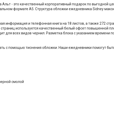
а Альт - это качественный корпоративный подарок по выгодной ц
альном формате А5. Структура обложки ежедневника Sidney макс
ая информация и телефонная книга на 18 листов, а также 272 стр
 страниц используется качественный белый офсет повышенной плот
дит для всех видов чернил. Разметка блока с указанием времени 
ать с помощью тиснения обложки. Наши ежедневники помогут быт
мерной смолой