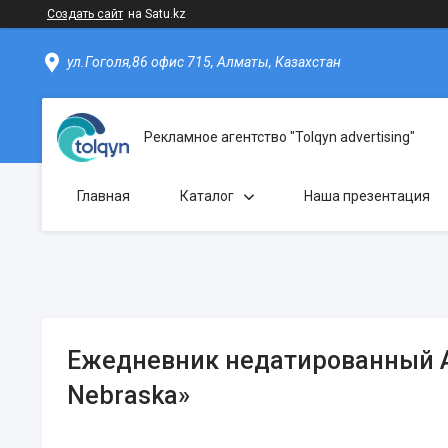
Создать сайт
на Satu.kz
ул.Гоголя,86 офис 715, Алматы, Казахстан
Рекламное агентство "Tolqyn advertising"
Главная
Каталог
Наша презентация
Ежедневник недатированный А
Nebraska»