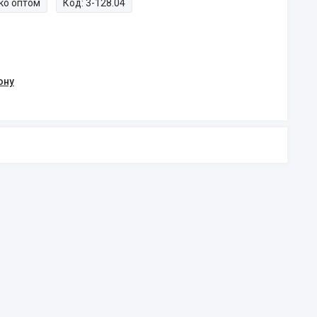
ко оптом
Код:
3-128.04
ону