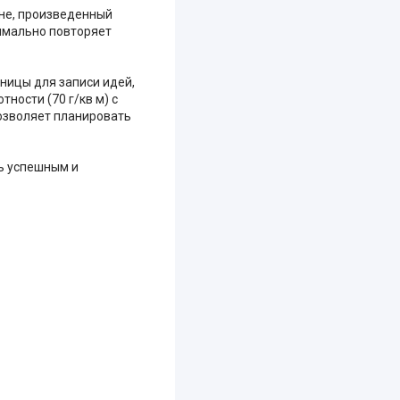
ене, произведенный
имально повторяет
аницы для записи идей,
ности (70 г/кв м) с
позволяет планировать
ь успешным и