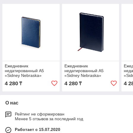
Ежедневник
Ежедневник
Еже
недатированный А5
недатированный А5
нед
«Sidney Nebraska»
«Sidney Nebraska»
«Sid
4 280
4 280
4 2
₸
₸
О нас
Рейтинг не сформирован
Менее 5 отзывов за последний год
Работает с 15.07.2020