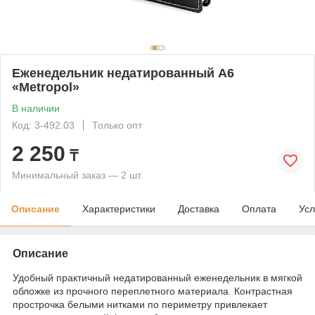
Еженедельник недатированный А6
«Metropol»
В наличии
Код: 3-492.03
Только опт
2 250
₸
Минимальный заказ — 2 шт.
Описание
Характеристики
Доставка
Оплата
Усл
Описание
Удобный практичный недатированный еженедельник в мягкой
обложке из прочного переплетного материала. Контрастная
прострочка белыми нитками по периметру привлекает