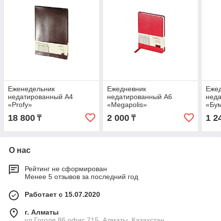
Еженедельник
Ежедневник
Еже
недатированный А4
недатированный А6
нед
«Profy»
«Megapolis»
«Бу
18 800
2 000
1 2
₸
₸
О нас
Рейтинг не сформирован
Менее 5 отзывов за последний год
Работает с 15.07.2020
г. Алматы
ул.Гоголя,86 офис 715, Алматы, Казахстан