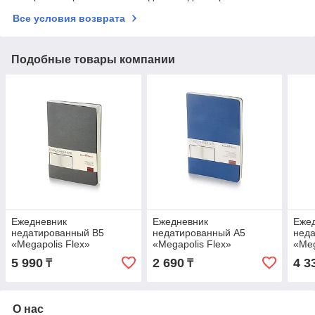
Все условия возврата
Подобные товары компании
Ежедневник
Ежедневник
Еже
недатированный B5
недатированный А5
нед
«Megapolis Flex»
«Megapolis Flex»
«Meg
5 990
2 690
4 3
₸
₸
О нас