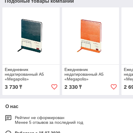
Подобные товары компании
Ежедневник
Ежедневник
Еже
недатированный А5
недатированный А5
нед
«Megapolis»
«Megapolis»
«Meg
3 730
2 330
2 6
₸
₸
О нас
Рейтинг не сформирован
Менее 5 отзывов за последний год