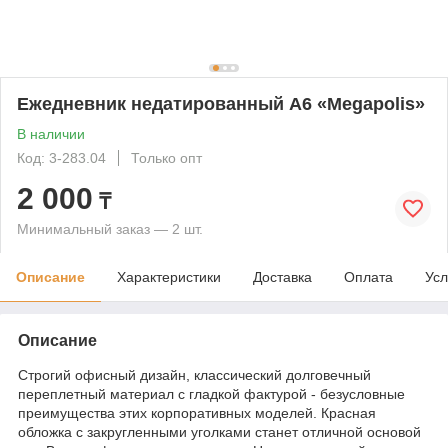
Ежедневник недатированный А6 «Megapolis»
В наличии
Код: 3-283.04
Только опт
2 000
₸
Минимальный заказ — 2 шт.
Описание
Характеристики
Доставка
Оплата
Усл
Описание
Строгий офисный дизайн, классический долговечный
переплетный материал с гладкой фактурой - безусловные
преимущества этих корпоративных моделей. Красная
обложка с закругленными уголками станет отличной основой