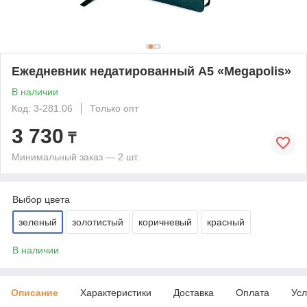
Ежедневник недатированный А5 «Megapolis»
В наличии
Код: 3-281.06
Только опт
3 730
₸
Минимальный заказ — 2 шт.
Выбор цвета
зеленый
золотистый
коричневый
красный
В наличии
Описание
Характеристики
Доставка
Оплата
Усл