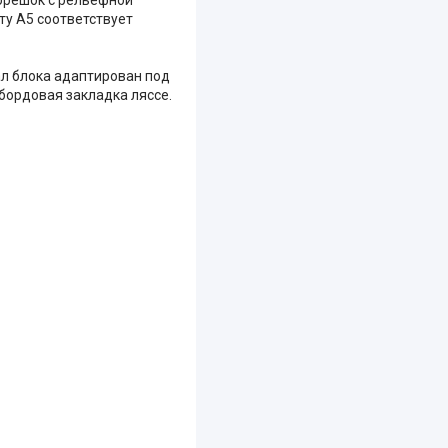
ту А5 соответствует
ал блока адаптирован под
 бордовая закладка ляссе.