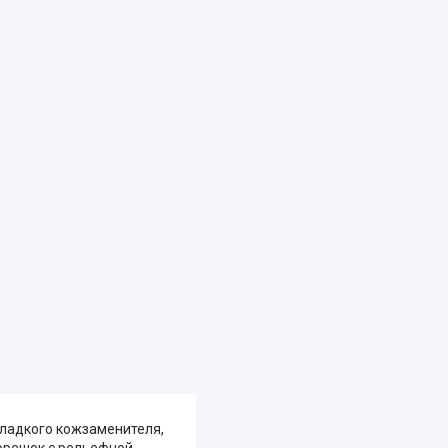
ладкого кожзаменителя,
орешок с рельефной