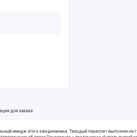
ция для заказа
льный имидж этого ежедневника. Твердый переплет выполнен из г
Напоминание об эпохе Ренессанса – традиционный итальянский к