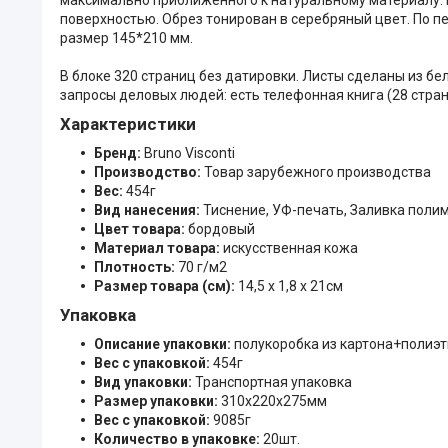
поверхностью. Обрез тонирован в серебряный цвет. По п
размер 145*210 мм.
В блоке 320 страниц без датировки. Листы сделаны из б
запросы деловых людей: есть телефонная книга (28 стран
Характеристики
Бренд:
Bruno Visconti
Производство:
Товар зарубежного производства
Вес:
454г
Вид нанесения:
Тиснение, УФ-печать, Заливка поли
Цвет товара:
бордовый
Материал товара:
искусственная кожа
Плотность:
70 г/м2
Размер товара (см):
14,5 x 1,8 x 21см
Упаковка
Описание упаковки:
полукоробка из картона+полиэ
Вес с упаковкой:
454г
Вид упаковки:
Транспортная упаковка
Размер упаковки:
310x220x275мм
Вес с упаковкой:
9085г
Количество в упаковке:
20шт.