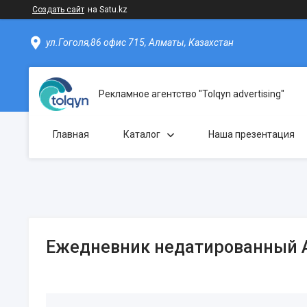
Создать сайт
на Satu.kz
ул.Гоголя,86 офис 715, Алматы, Казахстан
Рекламное агентство "Tolqyn advertising"
Главная
Каталог
Наша презентация
Ежедневник недатированный A