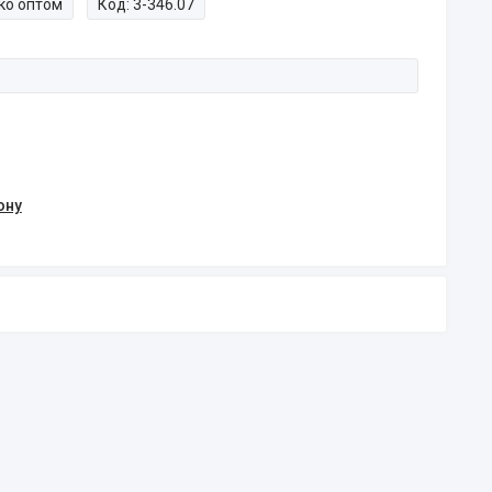
ко оптом
Код:
3-346.07
ону