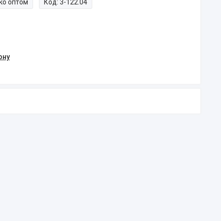
ко оптом
Код:
3-122.04
ону