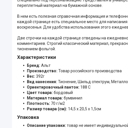
переплетный материал на бумажной основе.
В нем есть полезная справочная информация и телефонная
каждой странице есть специальное место для написания
воскресенья. Для удобства использования этого ежедне
Две строчки на каждой странице отведены на ежедневно
комментариев. Строгий классический материал, прекрас
тиснением фольгой.
Характеристики
Бренд:
Альт
Производство:
Товар российского производства
Вес:
392г
Вид нанесения:
Тиснение, Шильд спектрум, Металло
Ориентировочный пантон:
188 C
Цвет товара:
бордовый
Материал товара:
бумвинил
Плотность:
70 г/м2
Размер товара (см):
14,5 х 20,5 х 1,5см
Упаковка
Описание упаковки:
товар не имеет индивидуально