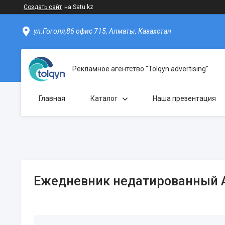
Создать сайт
на Satu.kz
ул.Гоголя,86 офис 715, Алматы, Казахстан
Рекламное агентство "Tolqyn advertising"
Главная
Каталог
Наша презентация
Ежедневник недатированный А