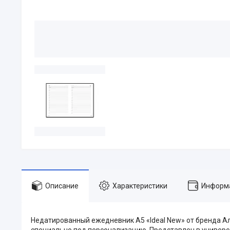
Описание
Характеристики
Информа
Недатированный ежедневник A5 «Ideal New» от бренда А
специально под персонализацию. Представлен в универса