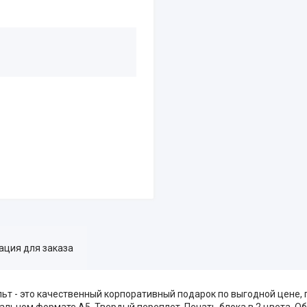
ция для заказа
льт - это качественный корпоративный подарок по выгодной цене,
льном формате А5. Твердый переплет. Печать блока в 2 цвета. Об