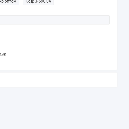
ко оптом
Код:
3-690.04
ону