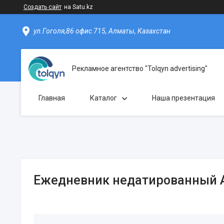
Создать сайт
на Satu.kz
ул.Гоголя,86 офис 715, Алматы, Казахстан
Рекламное агентство "Tolqyn advertising"
Главная
Каталог
Наша презентация
Ежедневник недатированный А