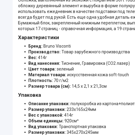
обложку деревянный элемент и вырубка в форме полукруга
использовать ежедневник в качестве подставки под теле
всегда будет под рукой. Есть еще одна удобная деталь е
Бумажный блок, закрепленный книжным переплетом, выпо
которых 17 страниц - справочная информация, а 19 стран
Характеристики
Бренд:
Bruno Visconti
Производство:
Товар зарубежного производства
Вес:
414г
Вид нанесения:
Тиснение, Гравировка (CO2 лазер)
Цвет товара:
зеленый
Материал товара:
искусственная кожа soft-touch
Плотность:
70 г/м2
Размер товара (см):
14,5 x 2,1 x 21,3см
Упаковка
Описание упаковки:
полукоробка из картона+полиэ
Размер упаковки:
233x165x24мм
Вес с упаковкой:
414г
Объем единицы:
920см³
Вид упаковки:
Транспортная упаковка
Размер упаковки:
345x270x245мм