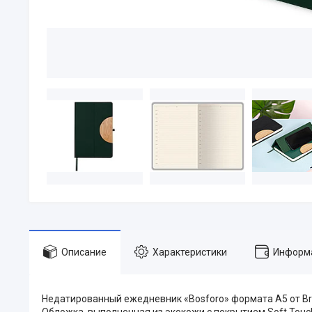
Описание
Характеристики
Информа
Недатированный ежедневник «Bosforo» формата А5 от Bru
Обложка, выполненная из экокожи с покрытием Soft Tou