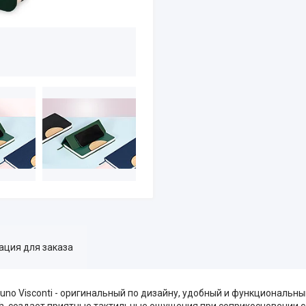
ция для заказа
no Visconti - оригинальный по дизайну, удобный и функциональны
ch, создает приятные тактильные ощущения при соприкосновении 