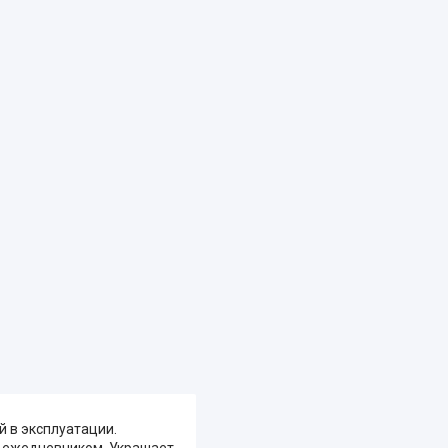
й в эксплуатации.
с ежедневником. Украшает