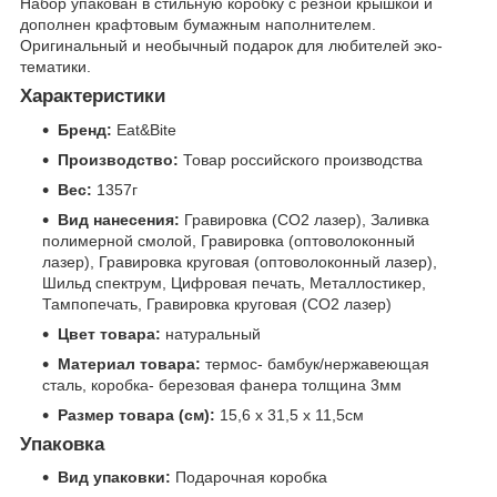
Набор упакован в стильную коробку с резной крышкой и
дополнен крафтовым бумажным наполнителем.
Оригинальный и необычный подарок для любителей эко-
тематики.
Характеристики
Бренд:
Eat&Bite
Производство:
Товар российского производства
Вес:
1357г
Вид нанесения:
Гравировка (CO2 лазер), Заливка
полимерной смолой, Гравировка (оптоволоконный
лазер), Гравировка круговая (оптоволоконный лазер),
Шильд спектрум, Цифровая печать, Металлостикер,
Тампопечать, Гравировка круговая (CO2 лазер)
Цвет товара:
натуральный
Материал товара:
термос- бамбук/нержавеющая
сталь, коробка- березовая фанера толщина 3мм
Размер товара (см):
15,6 х 31,5 х 11,5см
Упаковка
Вид упаковки:
Подарочная коробка