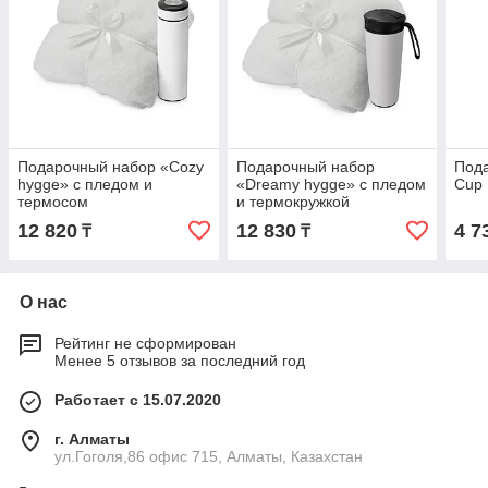
Подарочный набор «Cozy
Подарочный набор
Под
hygge» с пледом и
«Dreamy hygge» с пледом
Cup 
термосом
и термокружкой
12 820
12 830
4 7
₸
₸
О нас
Рейтинг не сформирован
Менее 5 отзывов за последний год
Работает с 15.07.2020
г. Алматы
ул.Гоголя,86 офис 715, Алматы, Казахстан