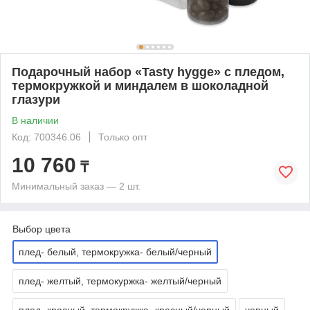
Подарочный набор «Tasty hygge» с пледом,
термокружкой и миндалем в шоколадной
глазури
В наличии
Код: 700346.06
Только опт
10 760
₸
Минимальный заказ — 2 шт.
Выбор цвета
плед- белый, термокружка- белый/черный
плед- желтый, термокуржка- желтый/черный
плед- красный, термокружка- красный/черный
черный