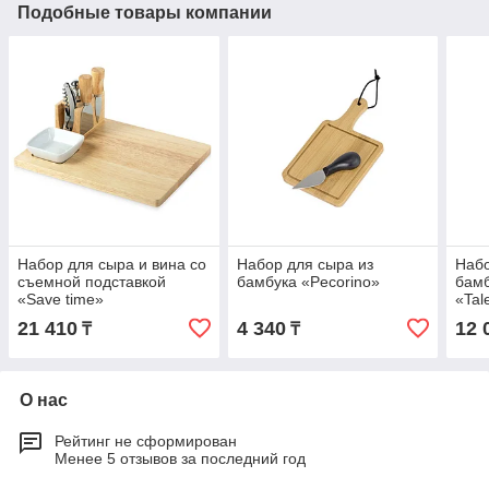
Подобные товары компании
Набор для сыра и вина со
Набор для сыра из
Набо
съемной подставкой
бамбука «Pecorino»
бамб
«Save time»
«Tal
21 410
4 340
12 
₸
₸
О нас
Рейтинг не сформирован
Менее 5 отзывов за последний год