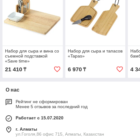
Набор для сыра и вина со
Набор для сыра и тапасов
Набо
съемной подставкой
«Tapas»
бамб
«Save time»
21 410
6 970
4 3
₸
₸
О нас
Рейтинг не сформирован
Менее 5 отзывов за последний год
Работает с 15.07.2020
г. Алматы
ул.Гоголя,86 офис 715, Алматы, Казахстан