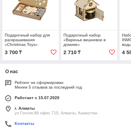
Подарочный набор для
Подарочный набор
Наб
раскрашивания
«Варенье вишневое в
INMO
«Christmas Toys»
домике»
воды
коро
3 700
2 710
4 5
₸
₸
О нас
Рейтинг не сформирован
Менее 5 отзывов за последний год
Работает с 15.07.2020
г. Алматы
ул.Гоголя,86 офис 715, Алматы, Казахстан
Контакты