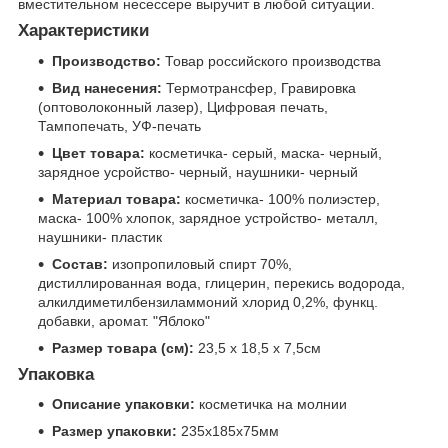
вместительном несессере выручит в любой ситуации.
Характеристики
Производство:
Товар российского производства
Вид нанесения:
Термотрансфер, Гравировка
(оптоволоконный лазер), Цифровая печать,
Тампопечать, УФ-печать
Цвет товара:
косметичка- серый, маска- черный,
зарядное усройство- черный, наушники- черный
Материал товара:
косметичка- 100% полиэстер,
маска- 100% хлопок, зарядное устройство- металл,
наушники- пластик
Состав:
изопропиловый спирт 70%,
дистиллированная вода, глицерин, перекись водорода,
алкилдиметилбензиламмоний хлорид 0,2%, функц.
добавки, аромат. "Яблоко"
Размер товара (см):
23,5 х 18,5 х 7,5см
Упаковка
Описание упаковки:
косметичка на молнии
Размер упаковки:
235x185x75мм