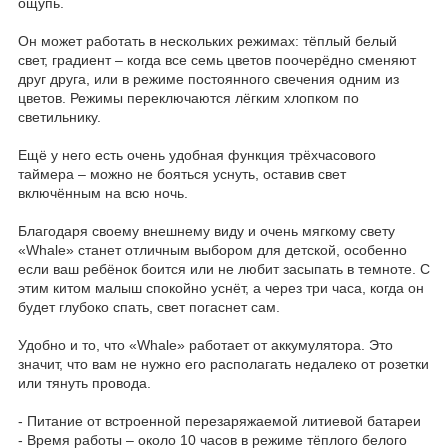
ощупь.
Он может работать в нескольких режимах: тёплый белый
свет, градиент – когда все семь цветов поочерёдно сменяют
друг друга, или в режиме постоянного свечения одним из
цветов. Режимы переключаются лёгким хлопком по
светильнику.
Ещё у него есть очень удобная функция трёхчасового
таймера – можно не бояться уснуть, оставив свет
включённым на всю ночь.
Благодаря своему внешнему виду и очень мягкому свету
«Whale» станет отличным выбором для детской, особенно
если ваш ребёнок боится или не любит засыпать в темноте. С
этим китом малыш спокойно уснёт, а через три часа, когда он
будет глубоко спать, свет погаснет сам.
Удобно и то, что «Whale» работает от аккумулятора. Это
значит, что вам не нужно его располагать недалеко от розетки
или тянуть провода.
- Питание от встроенной перезаряжаемой литиевой батареи
- Время работы – около 10 часов в режиме тёплого белого