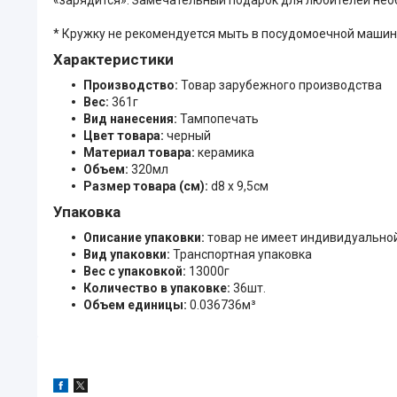
* Кружку не рекомендуется мыть в посудомоечной машин
Характеристики
Производство:
Товар зарубежного производства
Вес:
361г
Вид нанесения:
Тампопечать
Цвет товара:
черный
Материал товара:
керамика
Объем:
320мл
Размер товара (см):
d8 х 9,5см
Упаковка
Описание упаковки:
товар не имеет индивидуально
Вид упаковки:
Транспортная упаковка
Вес с упаковкой:
13000г
Количество в упаковке:
36шт.
Объем единицы:
0.036736м³