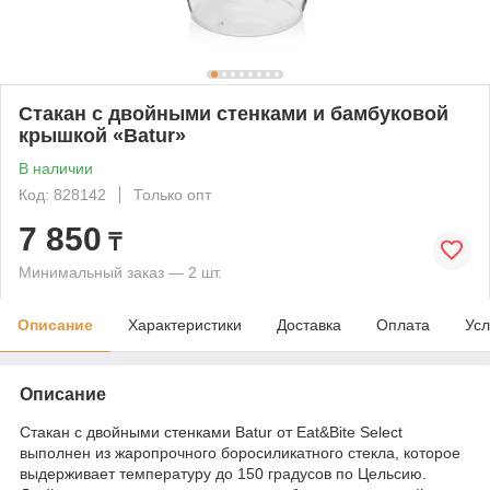
Стакан с двойными стенками и бамбуковой
крышкой «Batur»
В наличии
Код: 828142
Только опт
7 850
₸
Минимальный заказ — 2 шт.
Описание
Характеристики
Доставка
Оплата
Усл
Описание
Стакан с двойными стенками Batur от Eat&Bite Select
выполнен из жаропрочного боросиликатного стекла, которое
выдерживает температуру до 150 градусов по Цельсию.