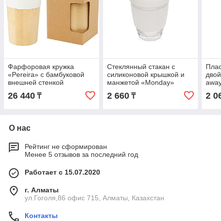
Фарфоровая кружка
Стеклянный стакан с
Плас
«Pereira» с бамбуковой
силиконовой крышкой и
двой
внешней стенкой
манжетой «Monday»
awa
26 440
2 660
2 0
₸
₸
О нас
Рейтинг не сформирован
Менее 5 отзывов за последний год
Работает с 15.07.2020
г. Алматы
ул.Гоголя,86 офис 715, Алматы, Казахстан
Контакты