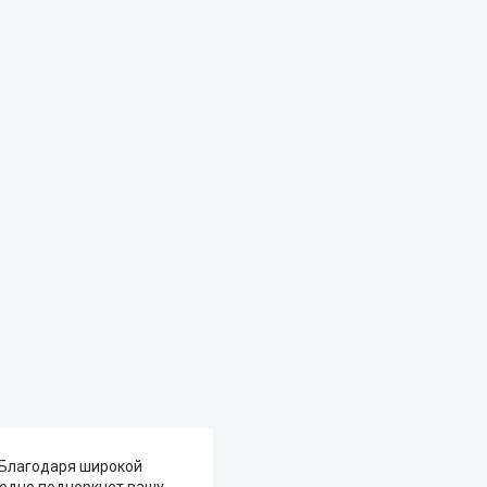
 Благодаря широкой
годно подчеркнет вашу