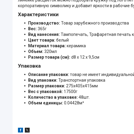
корпоративную символику и добавит яркости в рабочие б
Характеристики
Производство:
Товар зарубежного производства
Вес:
365г
Вид нанесения:
Тампопечать, Трафаретная печать к
Цвет товара:
белый
Материал товара:
керамика
Объем:
320мл
Размер товара (см):
d8 х 12 х 9,5см
Упаковка
Описание упаковки:
товар не имеет индивидуально
Вид упаковки:
Транспортная упаковка
Размер упаковки:
275x405x415мм
Вес с упаковкой:
17500г
Количество в упаковке:
48шт.
Объем единицы:
0.04428м³