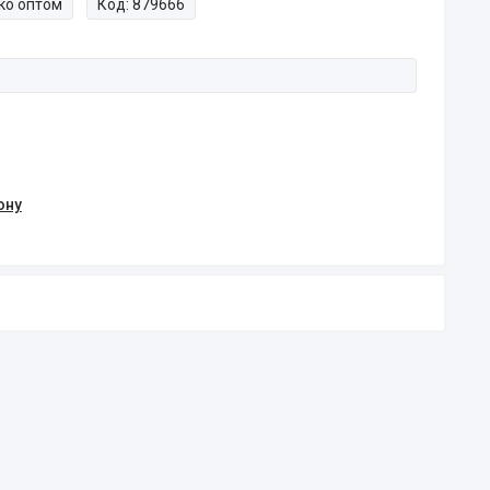
ко оптом
Код:
879666
ону