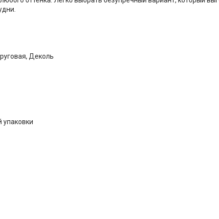
удни.
руговая, Деколь
й упаковки