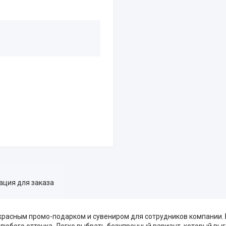
ция для заказа
екрасным промо-подарком и сувениром для сотрудников компании.
любого оттенка. Легко выбрать безупречный вариант, который вы