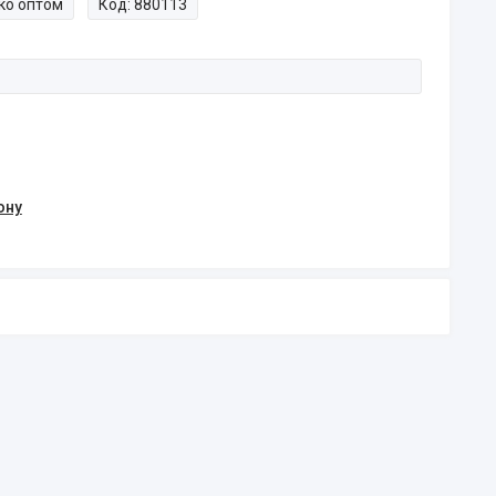
ко оптом
Код:
880113
ону