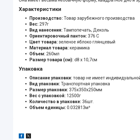
Характеристики
Производство:
Товар зарубежного производства
Вес:
297г
Вид нанесения:
Тампопечать, Деколь
Ориентировочный пантон:
376 C
Цвет товара:
зеленое яблоко глянцевый
Материал товара:
керамика
Объем:
260мл
Размер товара (см):
d8 х 10,7см
Упаковка
Описание упаковки:
товар не имеет индивидуально
Вид упаковки:
Транспортная упаковка
Размер упаковки:
375x350x250мм
Вес с упаковкой:
12500г
Количество в упаковке:
36шт.
Объем единицы:
0.032813м³