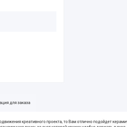
ция для заказа
одвижения креативного проекта, то Вам отлично подойдет керами
гономичную ручку, за счет которой кружку удобно держать в руке.