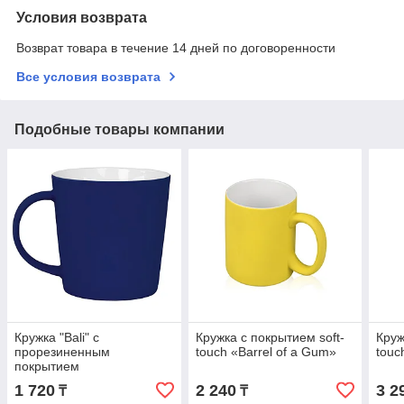
Условия возврата
Возврат товара в течение 14 дней по договоренности
Все условия возврата
Подобные товары компании
Кружка "Bali" с
Кружка с покрытием soft-
Круж
прорезиненным
touch «Barrel of a Gum»
touc
покрытием
1 720
2 240
3 2
₸
₸