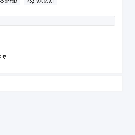
ко оптом
Код:
870658.1
ону