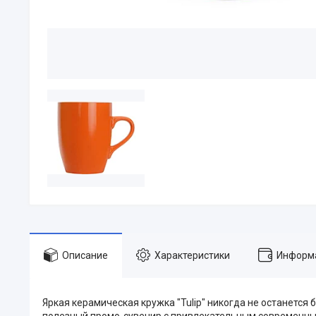
Описание
Характеристики
Информа
Яркая керамическая кружка "Tulip" никогда не останется 
полезный промо-сувенир с привлекательным современным