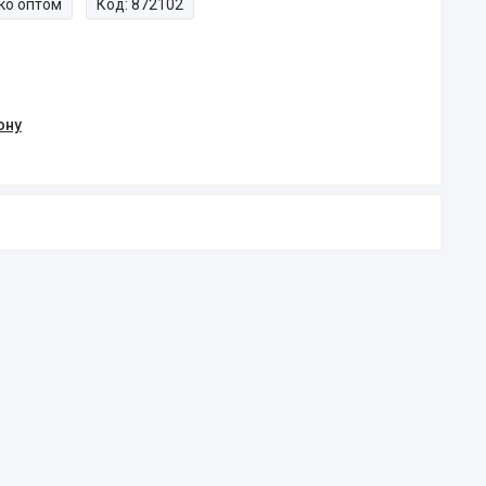
ко оптом
Код:
872102
ону