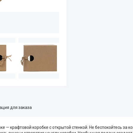
ция для заказа
е — крафтовой коробке с открытой стенкой. Не беспокойтесь за к
озь ручку и отверстия на углу коробки. Необычная подача создает