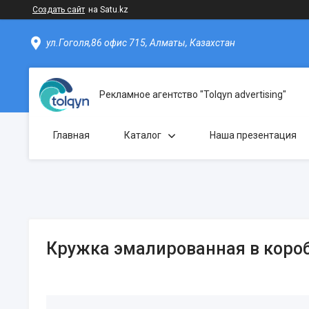
Создать сайт
на Satu.kz
ул.Гоголя,86 офис 715, Алматы, Казахстан
Рекламное агентство "Tolqyn advertising"
Главная
Каталог
Наша презентация
Кружка эмалированная в короб