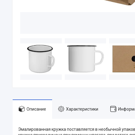
Описание
Характеристики
Информа
Эмалированная кружка поставляется в необычной упаковк
кружка присоединена при помощи шпагата, продетого скв