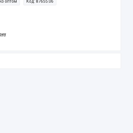
ко оптом
Код:
87655.06
ону