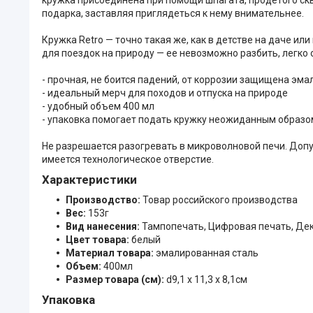
подарка, заставляя приглядеться к нему внимательнее.
Кружка Retro — точно такая же, как в детстве на даче ил
для поездок на природу — ее невозможно разбить, легко 
- прочная, не боится падений, от коррозии защищена эм
- идеальный мерч для походов и отпуска на природе
- удобный объем 400 мл
- упаковка помогает подать кружку неожиданным образо
Не разрешается разогревать в микроволновой печи. Допу
имеется технологическое отверстие.
Характеристики
Производство:
Товар российского производства
Вес:
153г
Вид нанесения:
Тампопечать, Цифровая печать, Де
Цвет товара:
белый
Материал товара:
эмалированная сталь
Объем:
400мл
Размер товара (см):
d9,1 х 11,3 х 8,1см
Упаковка