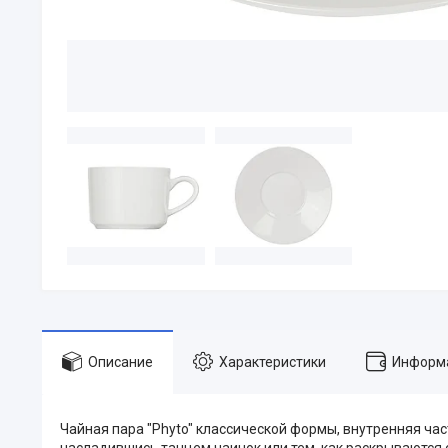
Описание
Характеристики
Информа
Чайная пара "Phyto" классической формы, внутренняя ча
насладившись танцем чаинок или тем, как раскрываются 