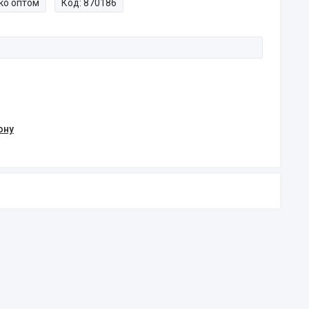
ко оптом
Код:
870186
ону