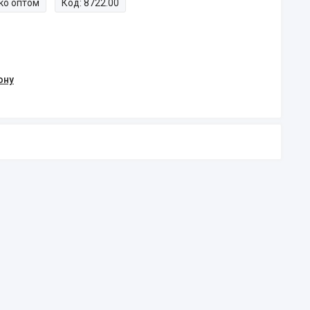
ко оптом
Код:
8722.00
ону