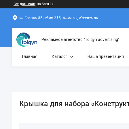
Создать сайт
на Satu.kz
ул.Гоголя,86 офис 715, Алматы, Казахстан
Рекламное агентство "Tolqyn advertising"
Главная
Каталог
Наша презентация
Крышка для набора «Конструк