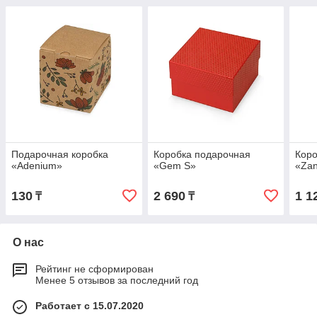
Подарочная коробка
Коробка подарочная
Коро
«Adenium»
«Gem S»
«Zan
130
2 690
1 1
₸
₸
О нас
Рейтинг не сформирован
Менее 5 отзывов за последний год
Работает с 15.07.2020