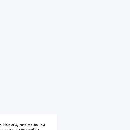
ов. Новогодние мешочки
о года, он способен