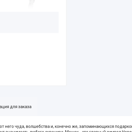
ция для заказа
 от него чуда, волшебства и, конечно же, запоминающихся подарк
т значимость любого сувенира. Мешок - это главный символ Новог