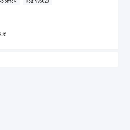
ко оптом
Код:
995020
ону