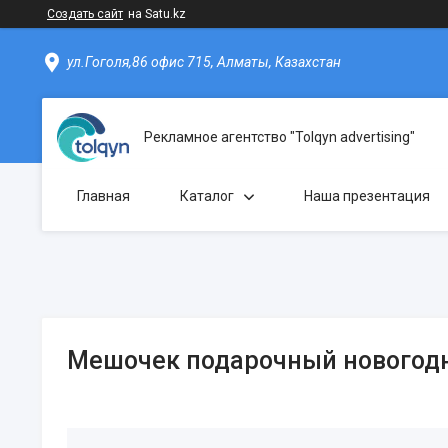
Создать сайт
на Satu.kz
ул.Гоголя,86 офис 715, Алматы, Казахстан
Рекламное агентство "Tolqyn advertising"
Главная
Каталог
Наша презентация
Мешочек подарочный новогод