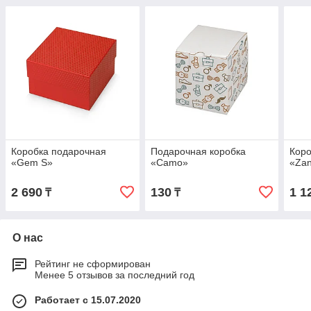
Коробка подарочная
Подарочная коробка
Коро
«Gem S»
«Camo»
«Zan
2 690
130
1 1
₸
₸
О нас
Рейтинг не сформирован
Менее 5 отзывов за последний год
Работает с 15.07.2020