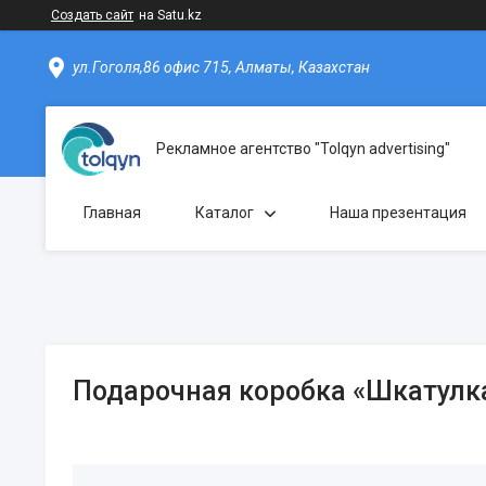
Создать сайт
на Satu.kz
ул.Гоголя,86 офис 715, Алматы, Казахстан
Рекламное агентство "Tolqyn advertising"
Главная
Каталог
Наша презентация
Подарочная коробка «Шкатулк