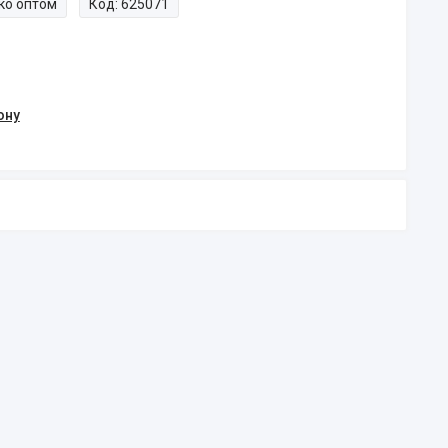
ко оптом
Код:
625071
ону