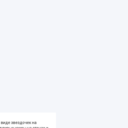
 виде звездочек на
дливые узоры на стенах и