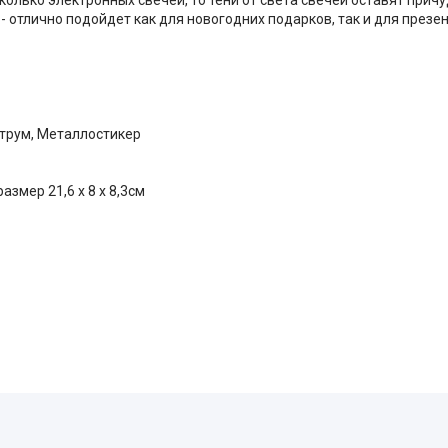
- отлично подойдет как для новогодних подарков, так и для презе
ктрум, Металлостикер
размер 21,6 х 8 х 8,3см