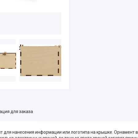
ция для заказа
т для нанесения информации или логотипа на крышке. Орнамент в
колько электронных свечей, то тени от света свечей оставят причу