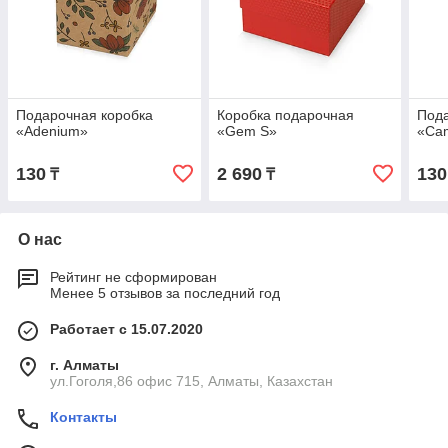
Подарочная коробка
Коробка подарочная
Пода
«Adenium»
«Gem S»
«Ca
130
2 690
130
₸
₸
О нас
Рейтинг не сформирован
Менее 5 отзывов за последний год
Работает с 15.07.2020
г. Алматы
ул.Гоголя,86 офис 715, Алматы, Казахстан
Контакты