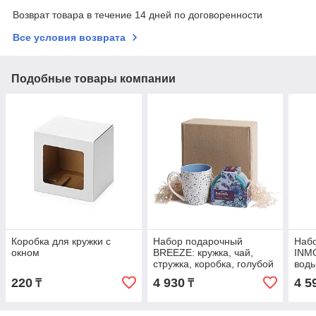
Возврат товара в течение 14 дней по договоренности
Все условия возврата
Подобные товары компании
Коробка для кружки с
Набор подарочный
Наб
окном
BREEZE: кружка, чай,
INMO
стружка, коробка, голубой
воды
коро
220
4 930
4 5
₸
₸