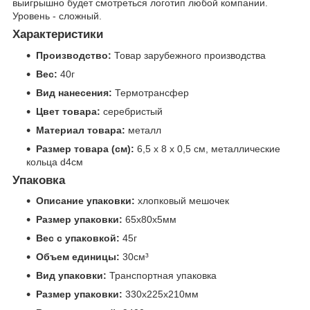
выигрышно будет смотреться логотип любой компании.
Уровень - сложный.
Характеристики
Производство:
Товар зарубежного производства
Вес:
40г
Вид нанесения:
Термотрансфер
Цвет товара:
серебристый
Материал товара:
металл
Размер товара (см):
6,5 х 8 х 0,5 см, металлические
кольца d4см
Упаковка
Описание упаковки:
хлопковый мешочек
Размер упаковки:
65x80x5мм
Вес с упаковкой:
45г
Объем единицы:
30см³
Вид упаковки:
Транспортная упаковка
Размер упаковки:
330x225x210мм