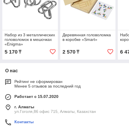
Набор из 3 металлических
Деревянная головоломка
Набо
головоломок в мешочках
в коробке «Smart»
коро
«Enigma»
5 170
2 570
6 4
₸
₸
О нас
Рейтинг не сформирован
Менее 5 отзывов за последний год
Работает с 15.07.2020
г. Алматы
ул.Гоголя,86 офис 715, Алматы, Казахстан
Контакты