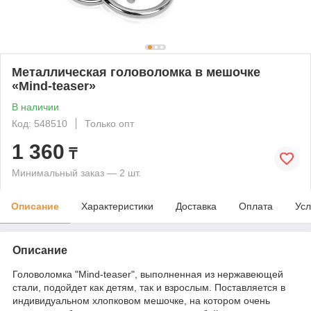
Металлическая головоломка в мешочке
«Mind-teaser»
В наличии
Код: 548510
Только опт
1 360
₸
Минимальный заказ — 2 шт.
Описание
Характеристики
Доставка
Оплата
Усл
Описание
Головоломка "Mind-teaser", выполненная из нержавеющей
стали, подойдет как детям, так и взрослым. Поставляется в
индивидуальном хлопковом мешочке, на котором очень