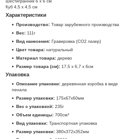
Шестигранник 6 х 6 см
Куб 4,5 х 4,5 см
Характеристики
Производство:
Товар зарубежного производства
Вес:
111г
Вид нанесения:
Гравировка (CO2 лазер)
Цвет товара:
натуральный
Материал товара:
дерево
Размер товара (см):
17,5 х 6,7 х 6см
Упаковка
Описание упаковки:
деревянная коробка в виде
пенала
Размер упаковки:
175x67x60мм
Вес с упаковкой:
235г
Объем единицы:
700см³
Вид упаковки:
Транспортная упаковка
Размер упаковки:
380x372x352мм