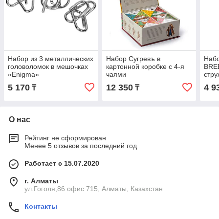
Набор из 3 металлических
Набор Сугревъ в
Наб
головоломок в мешочках
картонной коробке с 4-я
BREE
«Enigma»
чаями
стру
5 170
12 350
4 9
₸
₸
О нас
Рейтинг не сформирован
Менее 5 отзывов за последний год
Работает с 15.07.2020
г. Алматы
ул.Гоголя,86 офис 715, Алматы, Казахстан
Контакты