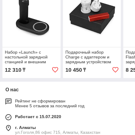
Набор «Launch» с
Подарочный набор
Под
настольной зарядной
Charge с адаптером и
Flas
станцией и внешним
зарядным устройством
заря
аккумулятором
12 310
10 450
8 2
₸
₸
О нас
Рейтинг не сформирован
Менее 5 отзывов за последний год
Работает с 15.07.2020
г. Алматы
ул.Гоголя,86 офис 715, Алматы, Казахстан