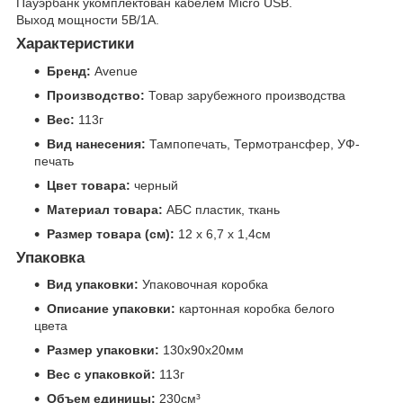
Пауэрбанк укомплектован кабелем Micro USB.
Выход мощности 5В/1А.
Характеристики
Бренд:
Avenue
Производство:
Товар зарубежного производства
Вес:
113г
Вид нанесения:
Тампопечать, Термотрансфер, УФ-
печать
Цвет товара:
черный
Материал товара:
АБС пластик, ткань
Размер товара (см):
12 х 6,7 х 1,4см
Упаковка
Вид упаковки:
Упаковочная коробка
Описание упаковки:
картонная коробка белого
цвета
Размер упаковки:
130x90x20мм
Вес с упаковкой:
113г
Объем единицы:
230см³