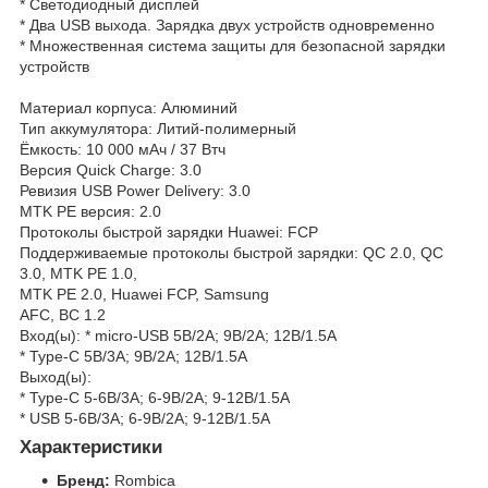
* Светодиодный дисплей
* Два USB выхода. Зарядка двух устройств одновременно
* Множественная система защиты для безопасной зарядки
устройств
Материал корпуса: Алюминий
Тип аккумулятора: Литий-полимерный
Ёмкость: 10 000 мАч / 37 Втч
Версия Quick Charge: 3.0
Ревизия USB Power Delivery: 3.0
MTK PE версия: 2.0
Протоколы быстрой зарядки Huawei: FCP
Поддерживаемые протоколы быстрой зарядки: QC 2.0, QC
3.0, MTK PE 1.0,
MTK PE 2.0, Huawei FCP, Samsung
AFC, BC 1.2
Вход(ы): * micro-USB 5В/2А; 9В/2А; 12В/1.5A
* Type-C 5В/3А; 9В/2А; 12В/1.5A
Выход(ы):
* Type-C 5-6В/3А; 6-9В/2А; 9-12В/1.5А
* USB 5-6В/3А; 6-9В/2А; 9-12В/1.5А
Характеристики
Бренд:
Rombica