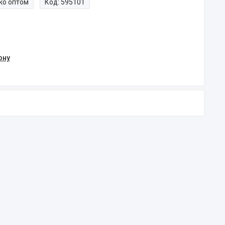
ко оптом
Код:
595101
ону