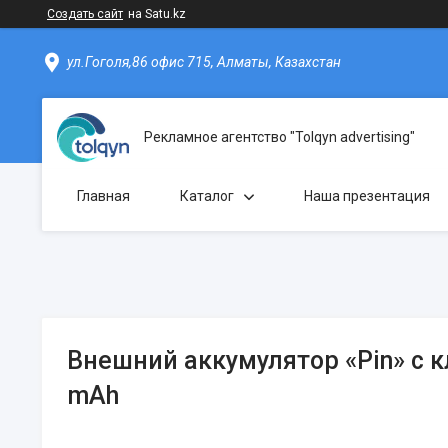
Создать сайт
на Satu.kz
ул.Гоголя,86 офис 715, Алматы, Казахстан
Рекламное агентство "Tolqyn advertising"
Главная
Каталог
Наша презентация
Внешний аккумулятор «Pin» с к
mAh