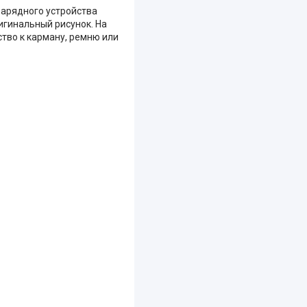
зарядного устройства
игинальный рисунок. На
тво к карману, ремню или