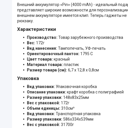
Внешний аккумулятор «Pin» (4000 mAh) - идеальный пода
представляет широкие возможности для персонализации.
внешнем аккумуляторе имеется клип. Теперь гаджеты не 
рюкзаку.
Характеристики
Производство:
Товар зарубежного производства
Вес:
172г
Вид нанесения:
Тампопечать, УФ-печать
Ориентировочный пантон:
1795 C
Цвет товара:
красный
Материал товара:
пластик
Размер товара (см):
6,7 х 12,8 х 0,8см
Упаковка
Вид упаковки:
Упаковочная коробка
Описание упаковки:
крафт коробка с полиграфией
Размер упаковки:
148x83x25мм
Вес с упаковкой:
172г
Объем единицы:
310см³
Вид упаковки:
Транспортная упаковка
Размер упаковки:
586x334x539мм
Вес с упаковкой:
31700г