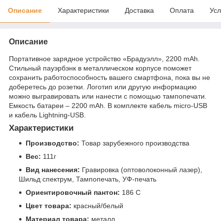
Описание
Характеристики
Доставка
Оплата
Усл
Описание
Портативное зарядное устройство «Брадуэлл», 2200 mAh.
Стильный пауэрбэнк в металлическом корпусе поможет
сохранить работоспособность вашего смартфона, пока вы не
доберетесь до розетки. Логотип или другую информацию
можно выгравировать или нанести с помощью тампопечати.
Емкость батареи – 2200 mAh. В комплекте кабель micro-USB
и кабель Lightning-USB.
Характеристики
Производство:
Товар зарубежного производства
Вес:
111г
Вид нанесения:
Гравировка (оптоволоконный лазер),
Шильд спектрум, Тампопечать, УФ-печать
Ориентировочный пантон:
186 C
Цвет товара:
красный/белый
Материал товара:
металл