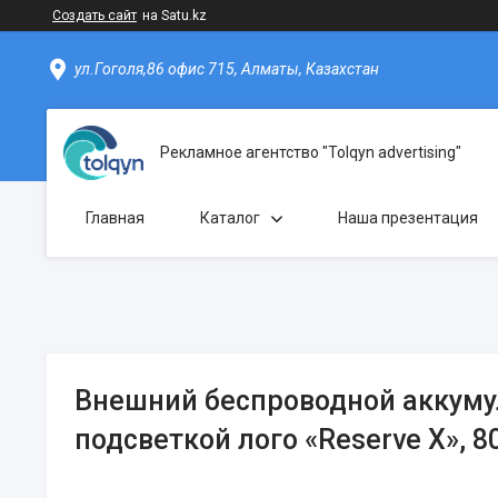
Создать сайт
на Satu.kz
ул.Гоголя,86 офис 715, Алматы, Казахстан
Рекламное агентство "Tolqyn advertising"
Главная
Каталог
Наша презентация
Внешний беспроводной аккуму
подсветкой лого «Reserve X», 