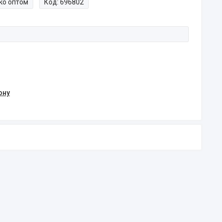
ко оптом
Код:
696802
ону