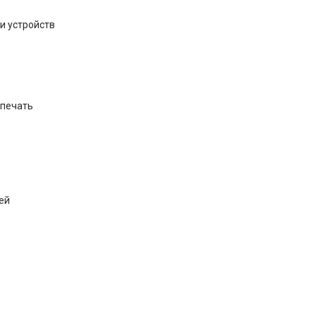
и устройств
-печать
ей