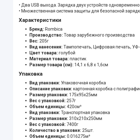
• Два USB выхода. Зарядка двух устройств одновременно
• Множественная система защиты для безопасной зарядк
Характеристики
Бренд:
Rombica
Производство:
Товар зарубежного производства
Вес:
205г
Вид нанесения:
Тампопечать, Цифровая печать, УФ
Цвет товара:
голубой
Материал товара:
пластик
Размер товара (см):
14,1 х 6,8 х 1,6см
Упаковка
Вид упаковки:
Упаковочная коробка
Описание упаковки:
картонная коробка с полиграфи
Размер упаковки:
175x95x25мм
Вес с упаковкой:
257г
Объем единицы:
420см³
Вид упаковки:
Транспортная упаковка
Размер упаковки:
310x210x250мм
Вес с упаковкой:
7400г
Количество в упаковке:
25шт.
Объем единицы:
0.016275м³