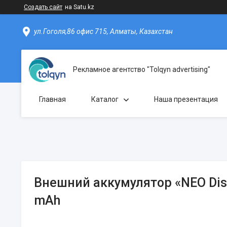
Создать сайт
на Satu.kz
ул.Гоголя,86 офис 715, Алматы, Казахстан
Рекламное агентство "Tolqyn advertising"
Главная
Каталог
Наша презентация
Внешний аккумулятор «NEO Disc
mAh