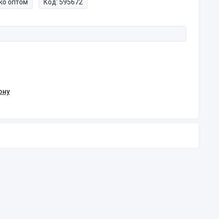
ко оптом
Код:
595672
ону