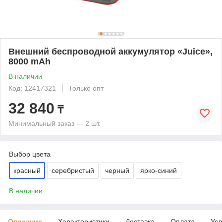
Внешний беспроводной аккумулятор «Juice»,
8000 mAh
В наличии
Код: 12417321
Только опт
32 840
₸
Минимальный заказ — 2 шт.
Выбор цвета
красный
серебристый
черный
ярко-синий
В наличии
Описание
Характеристики
Доставка
Оплата
Усл